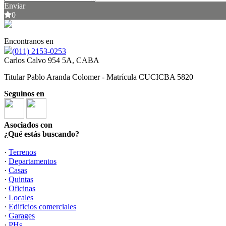
Enviar
0
Encontranos en
(011) 2153-0253
Carlos Calvo 954 5A, CABA
Titular Pablo Aranda Colomer - Matrícula CUCICBA 5820
Seguinos en
Asociados con
¿Qué estás buscando?
·
Terrenos
·
Departamentos
·
Casas
·
Quintas
·
Oficinas
·
Locales
·
Edificios comerciales
·
Garages
·
PHs