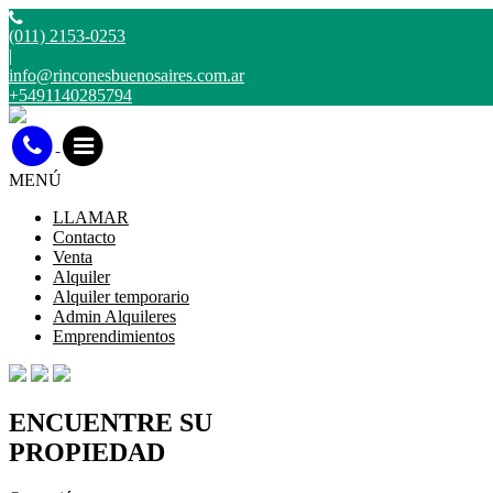
(011) 2153-0253
|
info@rinconesbuenosaires.com.ar
+5491140285794
MENÚ
LLAMAR
Contacto
Venta
Alquiler
Alquiler temporario
Admin Alquileres
Emprendimientos
ENCUENTRE SU
PROPIEDAD