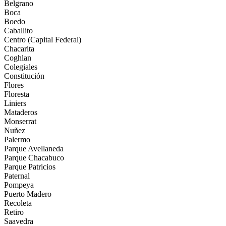
Belgrano
Boca
Boedo
Caballito
Centro (Capital Federal)
Chacarita
Coghlan
Colegiales
Constitución
Flores
Floresta
Liniers
Mataderos
Monserrat
Nuñez
Palermo
Parque Avellaneda
Parque Chacabuco
Parque Patricios
Paternal
Pompeya
Puerto Madero
Recoleta
Retiro
Saavedra