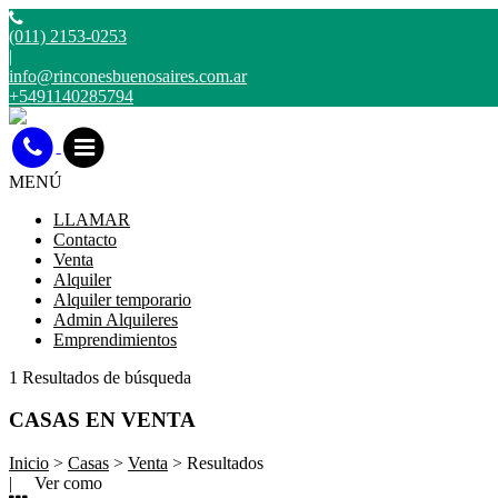
(011) 2153-0253
|
info@rinconesbuenosaires.com.ar
+5491140285794
MENÚ
LLAMAR
Contacto
Venta
Alquiler
Alquiler temporario
Admin Alquileres
Emprendimientos
1 Resultados de búsqueda
CASAS EN VENTA
Inicio
>
Casas
>
Venta
> Resultados
| Ver como