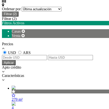
Ordenar por
Filtrar
(2)
Filtrar
(2)
Filtros Activos
Casas
Venta
Precios
USD
ARS
Aplicar
Apto crédito
Características
279 m²
4